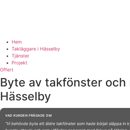
Hem
Takläggare i Hässelby
Tjänster
Projekt
Offert
Byte av takfönster och 
Hässelby
VAD KUNDEN FRÅGADE OM
“Vi behövde byta ett äldre takfönster som hade börjat släppa in ky