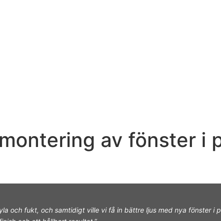
montering av fönster i p
la och fukt, och samtidigt ville vi få in bättre ljus med nya fönster 