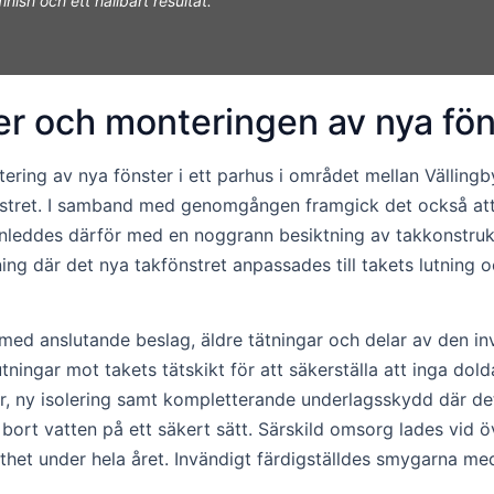
ish och ett hållbart resultat.”
ter och monteringen av nya fö
tering av nya fönster i ett parhus i området mellan Vällin
önstret. I samband med genomgången framgick det också att
 inleddes därför med en noggrann besiktning av takkonstruk
ing där det nya takfönstret anpassades till takets lutning 
ed anslutande beslag, äldre tätningar och delar av den i
ningar mot takets tätskikt för att säkerställa att inga dol
r, ny isolering samt kompletterande underlagsskydd där d
 bort vatten på ett säkert sätt. Särskild omsorg lades vid
het under hela året. Invändigt färdigställdes smygarna med r