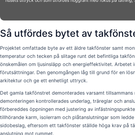
husets uttryck och som utfördes noggrant med fokus på tätning, fin
Så utfördes bytet av takföns
Projektet omfattade byte av ett äldre takfönster samt mon
temperatur och tecken på slitage runt det befintliga takf
önskemålen om ljusinsläpp och energieffektivitet. Arbetet
förutsättningar. Den genomgången låg till grund för en lösn
arkitektur och ge ett enhetligt uttryck.
Det gamla takfönstret demonterades varsamt tillsammans m
demonteringen kontrollerades underlag, träreglar och anslut
förbereddes öppningen med justering av infästningspunkte
tillhörande karm, isolerram och plåtanslutningar som ledde
sidobeslag, eftersom ett takfönster ställde höga krav på tät
anslutning mot rummet.