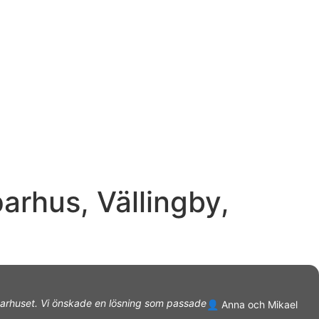
arhus, Vällingby,
i parhuset. Vi önskade en lösning som passade
👤 Anna och Mikael