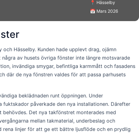
📍 Hässelby
📅 Mars 2026
nster
gby och Hässelby. Kunden hade upplevt drag, ojämn
 några av husets övriga fönster inte längre motsvarade
tion, invändiga smygar, befintliga karmmått och fasadens
och där de nya fönstren valdes för att passa parhusets
nvändiga beklädnaden runt öppningen. Under
da fuktskador påverkade den nya installationen. Därefter
et behövdes. Det nya takfönstret monterades med
 övergångarna mellan takmaterial, underbeslag och
ena linjer för att ge ett bättre ljusflöde och en prydlig