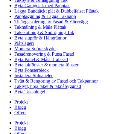
Takbyte & Omläggning Tak
Byta Garagetak med Papptak
Lägga Bandtäckt plåt & Dubbelfalsat Plåttak
Pappläggning & Lägga Takpapp
Tilläggsisolering av Fasad & Yttervägg
Takmålning & Måla Plåttak
Takskottning & Snöröjning Tak
Byta stuprör & Hängrännor
Plåtslageri
Montera Snörasskydd
Fasadrenovering & Putsa Fasad
Byta Panel & Måla Träfasad
Byta takfönster & montera fönster
Byta Fönsterbleck
Installera Solpaneler
Tvätt & Rengöring av Fasad och Takpannor
Taklyft, höja taket & takpåbyggnad
Byta Takshingel
Projekt
Blogg
Offert
Projekt
Blogg
Offert