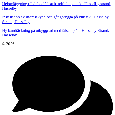
Helomläggning till dubbelfalsat bandtäckt plåttak i Hässelby strand,
Hässelby
Installation av snörasskydd och gångbrygga på villatak i Hässelby
Strand, Hässelby
Ny bandtäckning på utbyggnad med falsad plåt i Hässelby Strand,
Hässelby
© 2026