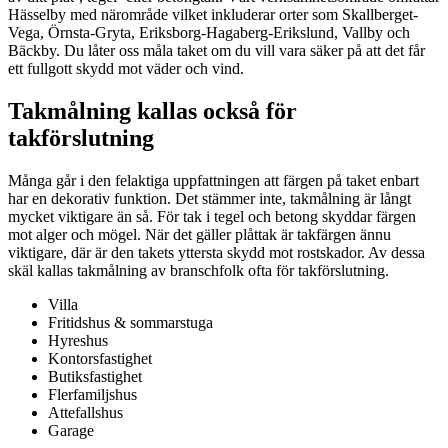
Hässelby med närområde vilket inkluderar orter som Skallberget-
Vega, Örnsta-Gryta, Eriksborg-Hagaberg-Erikslund, Vallby och
Bäckby. Du låter oss måla taket om du vill vara säker på att det får
ett fullgott skydd mot väder och vind.
Takmålning kallas också för
takförslutning
Många går i den felaktiga uppfattningen att färgen på taket enbart
har en dekorativ funktion. Det stämmer inte, takmålning är långt
mycket viktigare än så. För tak i tegel och betong skyddar färgen
mot alger och mögel. När det gäller plåttak är takfärgen ännu
viktigare, där är den takets yttersta skydd mot rostskador. Av dessa
skäl kallas takmålning av branschfolk ofta för takförslutning.
Villa
Fritidshus & sommarstuga
Hyreshus
Kontorsfastighet
Butiksfastighet
Flerfamiljshus
Attefallshus
Garage