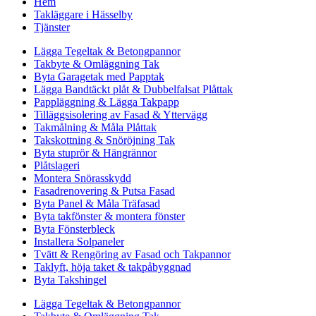
Hem
Takläggare i Hässelby
Tjänster
Lägga Tegeltak & Betongpannor
Takbyte & Omläggning Tak
Byta Garagetak med Papptak
Lägga Bandtäckt plåt & Dubbelfalsat Plåttak
Pappläggning & Lägga Takpapp
Tilläggsisolering av Fasad & Yttervägg
Takmålning & Måla Plåttak
Takskottning & Snöröjning Tak
Byta stuprör & Hängrännor
Plåtslageri
Montera Snörasskydd
Fasadrenovering & Putsa Fasad
Byta Panel & Måla Träfasad
Byta takfönster & montera fönster
Byta Fönsterbleck
Installera Solpaneler
Tvätt & Rengöring av Fasad och Takpannor
Taklyft, höja taket & takpåbyggnad
Byta Takshingel
Lägga Tegeltak & Betongpannor