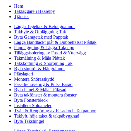
Hem
Takläggare i Hässelby
Tjänster
Lägga Tegeltak & Betongpannor
Takbyte & Omläggning Tak
Byta Garagetak med Papptak
Lägga Bandtäckt plåt & Dubbelfalsat Plåttak
Pappläggning & Lägga Takpapp
Tilläggsisolering av Fasad & Yttervägg
Takmålning & Måla Plåttak
Takskottning & Snöröjning Tak
Byta stuprör & Hängrännor
Plåtslageri
Montera Snörasskydd
Fasadrenovering & Putsa Fasad
Byta Panel & Måla Träfasad
Byta takfönster & montera fönster
Byta Fönsterbleck
Installera Solpaneler
Tvätt & Rengöring av Fasad och Takpannor
Taklyft, höja taket & takpåbyggnad
Byta Takshingel