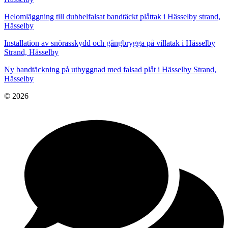
Helomläggning till dubbelfalsat bandtäckt plåttak i Hässelby strand,
Hässelby
Installation av snörasskydd och gångbrygga på villatak i Hässelby
Strand, Hässelby
Ny bandtäckning på utbyggnad med falsad plåt i Hässelby Strand,
Hässelby
© 2026