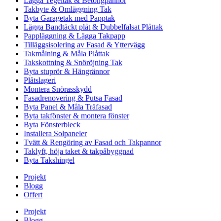
Lägga Tegeltak & Betongpannor
Takbyte & Omläggning Tak
Byta Garagetak med Papptak
Lägga Bandtäckt plåt & Dubbelfalsat Plåttak
Pappläggning & Lägga Takpapp
Tilläggsisolering av Fasad & Yttervägg
Takmålning & Måla Plåttak
Takskottning & Snöröjning Tak
Byta stuprör & Hängrännor
Plåtslageri
Montera Snörasskydd
Fasadrenovering & Putsa Fasad
Byta Panel & Måla Träfasad
Byta takfönster & montera fönster
Byta Fönsterbleck
Installera Solpaneler
Tvätt & Rengöring av Fasad och Takpannor
Taklyft, höja taket & takpåbyggnad
Byta Takshingel
Projekt
Blogg
Offert
Projekt
Blogg