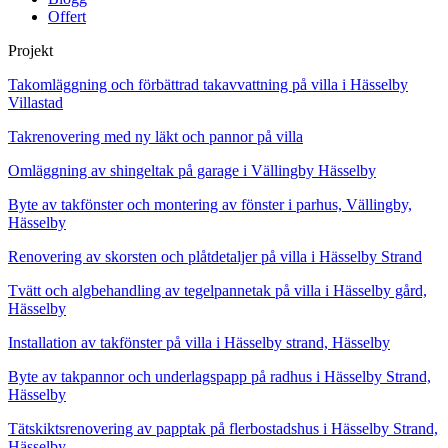
Offert
Projekt
Takomläggning och förbättrad takavvattning på villa i Hässelby
Villastad
Takrenovering med ny läkt och pannor på villa
Omläggning av shingeltak på garage i Vällingby Hässelby
Byte av takfönster och montering av fönster i parhus, Vällingby,
Hässelby
Renovering av skorsten och plåtdetaljer på villa i Hässelby Strand
Tvätt och algbehandling av tegelpannetak på villa i Hässelby gård,
Hässelby
Installation av takfönster på villa i Hässelby strand, Hässelby
Byte av takpannor och underlagspapp på radhus i Hässelby Strand,
Hässelby
Tätskiktsrenovering av papptak på flerbostadshus i Hässelby Strand,
Hässelby