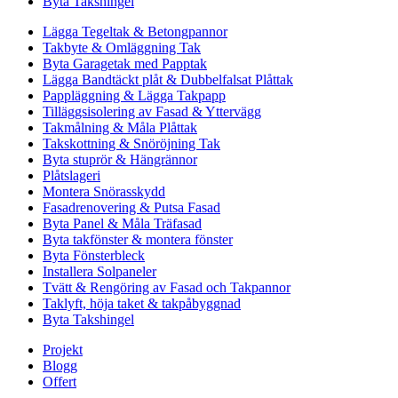
Byta Takshingel
Lägga Tegeltak & Betongpannor
Takbyte & Omläggning Tak
Byta Garagetak med Papptak
Lägga Bandtäckt plåt & Dubbelfalsat Plåttak
Pappläggning & Lägga Takpapp
Tilläggsisolering av Fasad & Yttervägg
Takmålning & Måla Plåttak
Takskottning & Snöröjning Tak
Byta stuprör & Hängrännor
Plåtslageri
Montera Snörasskydd
Fasadrenovering & Putsa Fasad
Byta Panel & Måla Träfasad
Byta takfönster & montera fönster
Byta Fönsterbleck
Installera Solpaneler
Tvätt & Rengöring av Fasad och Takpannor
Taklyft, höja taket & takpåbyggnad
Byta Takshingel
Projekt
Blogg
Offert