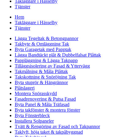
Takläggare i Hässelby
Tjänster
Hem
Takläggare i Hässelby
Tjänster
Lägga Tegeltak & Betongpannor
Takbyte & Omläggning Tak
Byta Garagetak med Papptak
Lägga Bandtäckt plåt & Dubbelfalsat Plåttak
Pappläggning & Lägga Takpapp
Tilläggsisolering av Fasad & Yttervägg
Takmålning & Måla Plåttak
Takskottning & Snöröjning Tak
Byta stuprör & Hängrännor
Plåtslageri
Montera Snörasskydd
Fasadrenovering & Putsa Fasad
Byta Panel & Måla Träfasad
Byta takfönster & montera fönster
Byta Fönsterbleck
Installera Solpaneler
Tvätt & Rengöring av Fasad och Takpannor
Taklyft, höja taket & takpåbyggnad