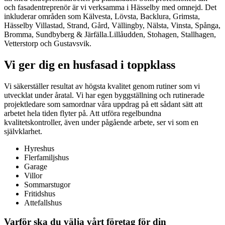
och fasadentreprenör är vi verksamma i Hässelby med omnejd. Det
inkluderar områden som Kälvesta, Lövsta, Backlura, Grimsta,
Hässelby Villastad, Strand, Gård, Vällingby, Nälsta, Vinsta, Spånga,
Bromma, Sundbyberg & Järfälla.Lillåudden, Stohagen, Stallhagen,
Vetterstorp och Gustavsvik.
Vi ger dig en husfasad i toppklass
Vi säkerställer resultat av högsta kvalitet genom rutiner som vi
utvecklat under åratal. Vi har egen byggställning och rutinerade
projektledare som samordnar våra uppdrag på ett sådant sätt att
arbetet hela tiden flyter på. Att utföra regelbundna
kvalitetskontroller, även under pågående arbete, ser vi som en
självklarhet.
Hyreshus
Flerfamiljshus
Garage
Villor
Sommarstugor
Fritidshus
Attefallshus
Varför ska du välja vårt företag för din