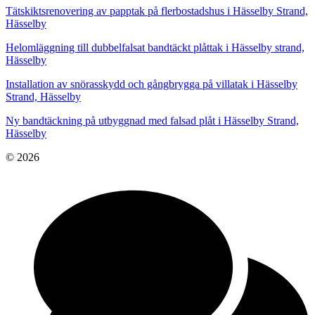
Tätskiktsrenovering av papptak på flerbostadshus i Hässelby Strand,
Hässelby
Helomläggning till dubbelfalsat bandtäckt plåttak i Hässelby strand,
Hässelby
Installation av snörasskydd och gångbrygga på villatak i Hässelby
Strand, Hässelby
Ny bandtäckning på utbyggnad med falsad plåt i Hässelby Strand,
Hässelby
© 2026